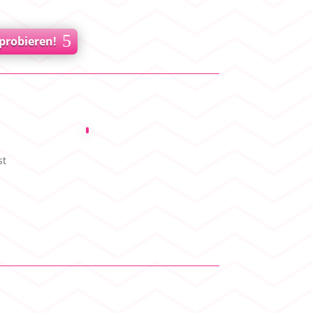
probieren!
st