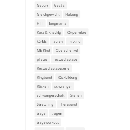
Geburt
Gesäß
Gleichgewicht
Haltung
HIIT
Jungmama
Kurz & Knackig
Körpermitte
kürbis
laufen
mitkind
Mit Kind
Oberschenkel
pilates
rectusdiastase
Rectusdiastaseserie
Ringband
Rückbildung
Rücken
schwanger
schwangerschaft
Stehen
Stretching
Theraband
trage
tragen
trageworkout