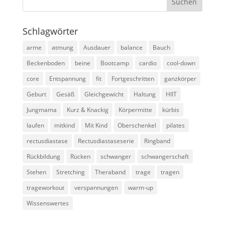
Schlagwörter
arme
atmung
Ausdauer
balance
Bauch
Beckenboden
beine
Bootcamp
cardio
cool-down
core
Entspannung
fit
Fortgeschritten
ganzkörper
Geburt
Gesäß
Gleichgewicht
Haltung
HIIT
Jungmama
Kurz & Knackig
Körpermitte
kürbis
laufen
mitkind
Mit Kind
Oberschenkel
pilates
rectusdiastase
Rectusdiastaseserie
Ringband
Rückbildung
Rücken
schwanger
schwangerschaft
Stehen
Stretching
Theraband
trage
tragen
trageworkout
verspannungen
warm-up
Wissenswertes