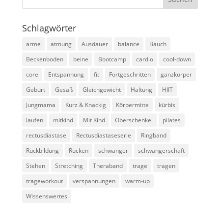
Schlagwörter
arme
atmung
Ausdauer
balance
Bauch
Beckenboden
beine
Bootcamp
cardio
cool-down
core
Entspannung
fit
Fortgeschritten
ganzkörper
Geburt
Gesäß
Gleichgewicht
Haltung
HIIT
Jungmama
Kurz & Knackig
Körpermitte
kürbis
laufen
mitkind
Mit Kind
Oberschenkel
pilates
rectusdiastase
Rectusdiastaseserie
Ringband
Rückbildung
Rücken
schwanger
schwangerschaft
Stehen
Stretching
Theraband
trage
tragen
trageworkout
verspannungen
warm-up
Wissenswertes