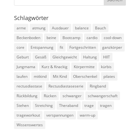
Schlagwörter
arme
atmung
Ausdauer
balance
Bauch
Beckenboden
beine
Bootcamp
cardio
cool-down
core
Entspannung
fit
Fortgeschritten
ganzkörper
Geburt
Gesäß
Gleichgewicht
Haltung
HIIT
Jungmama
Kurz & Knackig
Körpermitte
kürbis
laufen
mitkind
Mit Kind
Oberschenkel
pilates
rectusdiastase
Rectusdiastaseserie
Ringband
Rückbildung
Rücken
schwanger
schwangerschaft
Stehen
Stretching
Theraband
trage
tragen
trageworkout
verspannungen
warm-up
Wissenswertes