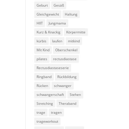
Geburt
Gesäß
Gleichgewicht
Haltung
HIIT
Jungmama
Kurz & Knackig
Körpermitte
kürbis
laufen
mitkind
Mit Kind
Oberschenkel
pilates
rectusdiastase
Rectusdiastaseserie
Ringband
Rückbildung
Rücken
schwanger
schwangerschaft
Stehen
Stretching
Theraband
trage
tragen
trageworkout