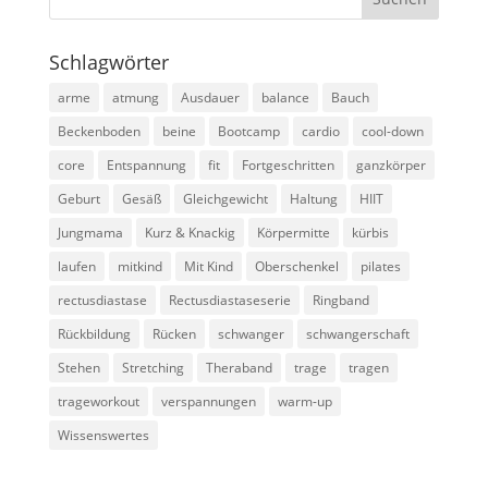
Schlagwörter
arme
atmung
Ausdauer
balance
Bauch
Beckenboden
beine
Bootcamp
cardio
cool-down
core
Entspannung
fit
Fortgeschritten
ganzkörper
Geburt
Gesäß
Gleichgewicht
Haltung
HIIT
Jungmama
Kurz & Knackig
Körpermitte
kürbis
laufen
mitkind
Mit Kind
Oberschenkel
pilates
rectusdiastase
Rectusdiastaseserie
Ringband
Rückbildung
Rücken
schwanger
schwangerschaft
Stehen
Stretching
Theraband
trage
tragen
trageworkout
verspannungen
warm-up
Wissenswertes