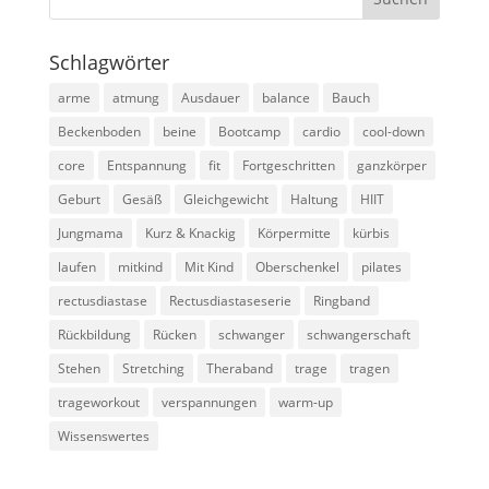
Schlagwörter
arme
atmung
Ausdauer
balance
Bauch
Beckenboden
beine
Bootcamp
cardio
cool-down
core
Entspannung
fit
Fortgeschritten
ganzkörper
Geburt
Gesäß
Gleichgewicht
Haltung
HIIT
Jungmama
Kurz & Knackig
Körpermitte
kürbis
laufen
mitkind
Mit Kind
Oberschenkel
pilates
rectusdiastase
Rectusdiastaseserie
Ringband
Rückbildung
Rücken
schwanger
schwangerschaft
Stehen
Stretching
Theraband
trage
tragen
trageworkout
verspannungen
warm-up
Wissenswertes