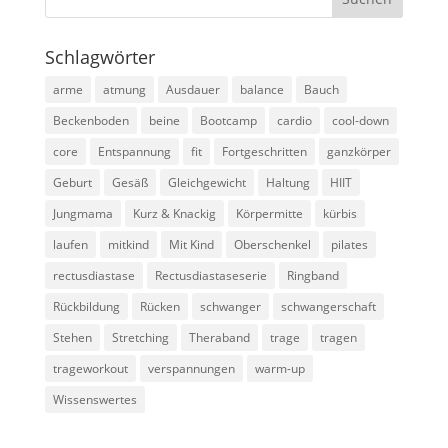
Schlagwörter
arme
atmung
Ausdauer
balance
Bauch
Beckenboden
beine
Bootcamp
cardio
cool-down
core
Entspannung
fit
Fortgeschritten
ganzkörper
Geburt
Gesäß
Gleichgewicht
Haltung
HIIT
Jungmama
Kurz & Knackig
Körpermitte
kürbis
laufen
mitkind
Mit Kind
Oberschenkel
pilates
rectusdiastase
Rectusdiastaseserie
Ringband
Rückbildung
Rücken
schwanger
schwangerschaft
Stehen
Stretching
Theraband
trage
tragen
trageworkout
verspannungen
warm-up
Wissenswertes