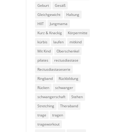
Geburt
Gesäß
Gleichgewicht
Haltung
HIIT
Jungmama
Kurz & Knackig
Körpermitte
kürbis
laufen
mitkind
Mit Kind
Oberschenkel
pilates
rectusdiastase
Rectusdiastaseserie
Ringband
Rückbildung
Rücken
schwanger
schwangerschaft
Stehen
Stretching
Theraband
trage
tragen
trageworkout