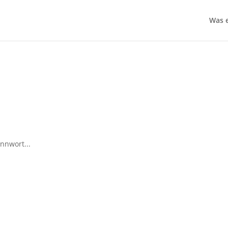
Was e
nnwort...