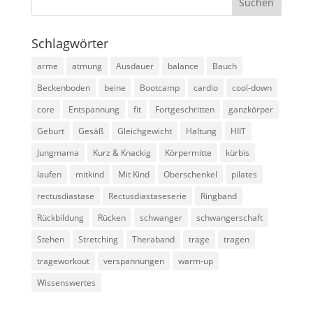
Schlagwörter
arme
atmung
Ausdauer
balance
Bauch
Beckenboden
beine
Bootcamp
cardio
cool-down
core
Entspannung
fit
Fortgeschritten
ganzkörper
Geburt
Gesäß
Gleichgewicht
Haltung
HIIT
Jungmama
Kurz & Knackig
Körpermitte
kürbis
laufen
mitkind
Mit Kind
Oberschenkel
pilates
rectusdiastase
Rectusdiastaseserie
Ringband
Rückbildung
Rücken
schwanger
schwangerschaft
Stehen
Stretching
Theraband
trage
tragen
trageworkout
verspannungen
warm-up
Wissenswertes