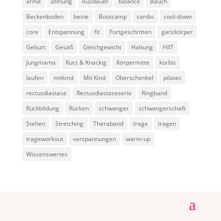
arme
atmung
Ausdauer
balance
Bauch
Beckenboden
beine
Bootcamp
cardio
cool-down
core
Entspannung
fit
Fortgeschritten
ganzkörper
Geburt
Gesäß
Gleichgewicht
Haltung
HIIT
Jungmama
Kurz & Knackig
Körpermitte
kürbis
laufen
mitkind
Mit Kind
Oberschenkel
pilates
rectusdiastase
Rectusdiastaseserie
Ringband
Rückbildung
Rücken
schwanger
schwangerschaft
Stehen
Stretching
Theraband
trage
tragen
trageworkout
verspannungen
warm-up
Wissenswertes