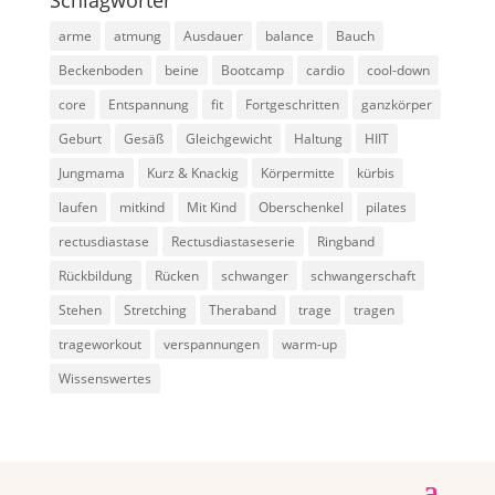
Schlagwörter
arme
atmung
Ausdauer
balance
Bauch
Beckenboden
beine
Bootcamp
cardio
cool-down
core
Entspannung
fit
Fortgeschritten
ganzkörper
Geburt
Gesäß
Gleichgewicht
Haltung
HIIT
Jungmama
Kurz & Knackig
Körpermitte
kürbis
laufen
mitkind
Mit Kind
Oberschenkel
pilates
rectusdiastase
Rectusdiastaseserie
Ringband
Rückbildung
Rücken
schwanger
schwangerschaft
Stehen
Stretching
Theraband
trage
tragen
trageworkout
verspannungen
warm-up
Wissenswertes