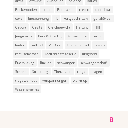
arme
atmung
Ausdauer
balance
Bauch
Beckenboden
beine
Bootcamp
cardio
cool-down
core
Entspannung
fit
Fortgeschritten
ganzkörper
Geburt
Gesäß
Gleichgewicht
Haltung
HIIT
Jungmama
Kurz & Knackig
Körpermitte
kürbis
laufen
mitkind
Mit Kind
Oberschenkel
pilates
rectusdiastase
Rectusdiastaseserie
Ringband
Rückbildung
Rücken
schwanger
schwangerschaft
Stehen
Stretching
Theraband
trage
tragen
trageworkout
verspannungen
warm-up
Wissenswertes