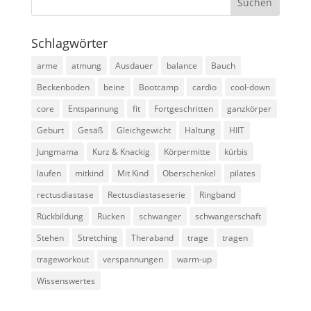
Schlagwörter
arme
atmung
Ausdauer
balance
Bauch
Beckenboden
beine
Bootcamp
cardio
cool-down
core
Entspannung
fit
Fortgeschritten
ganzkörper
Geburt
Gesäß
Gleichgewicht
Haltung
HIIT
Jungmama
Kurz & Knackig
Körpermitte
kürbis
laufen
mitkind
Mit Kind
Oberschenkel
pilates
rectusdiastase
Rectusdiastaseserie
Ringband
Rückbildung
Rücken
schwanger
schwangerschaft
Stehen
Stretching
Theraband
trage
tragen
trageworkout
verspannungen
warm-up
Wissenswertes