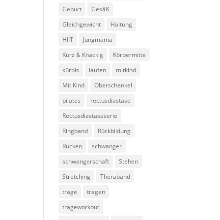
Geburt
Gesäß
Gleichgewicht
Haltung
HIIT
Jungmama
Kurz & Knackig
Körpermitte
kürbis
laufen
mitkind
Mit Kind
Oberschenkel
pilates
rectusdiastase
Rectusdiastaseserie
Ringband
Rückbildung
Rücken
schwanger
schwangerschaft
Stehen
Stretching
Theraband
trage
tragen
trageworkout