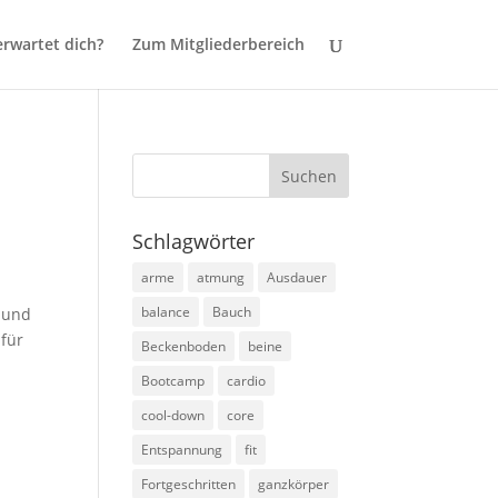
rwartet dich?
Zum Mitgliederbereich
Schlagwörter
arme
atmung
Ausdauer
balance
Bauch
e und
 für
Beckenboden
beine
Bootcamp
cardio
cool-down
core
Entspannung
fit
Fortgeschritten
ganzkörper